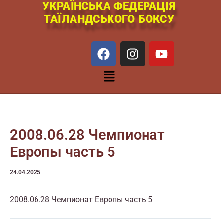
УКРАЇНСЬКА ФЕДЕРАЦІЯ
Перейти
ТАЇЛАНДСЬКОГО БОКСУ
к
содержимому
F
I
Y
a
n
o
c
s
u
Меню
e
t
t
b
a
u
o
g
b
o
r
e
k
a
2008.06.28 Чемпионат
m
Европы часть 5
24.04.2025
2008.06.28 Чемпионат Европы часть 5