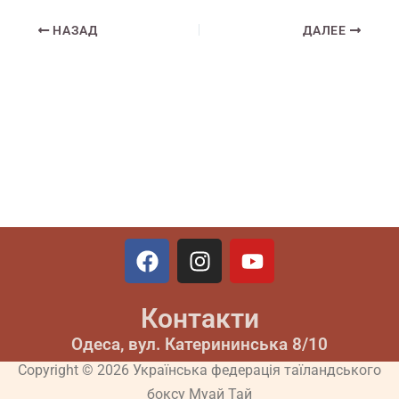
НАЗАД
ДАЛЕЕ
F
I
Y
a
n
o
c
s
u
Контакти
e
t
t
b
a
u
Одеса, вул. Катерининська 8/10
o
g
b
Copyright © 2026 Українська федерація таїландського
o
r
e
боксу Муай Тай