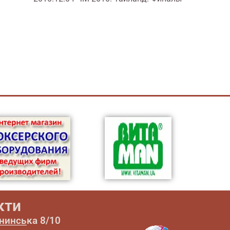
кти
ининська 8/10