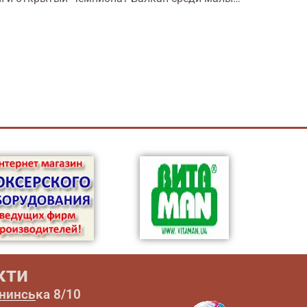
кти
ининська 8/10