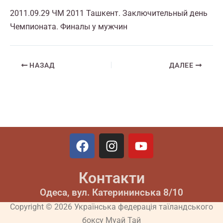
2011.09.29 ЧМ 2011 Ташкент. Заключительный день
Чемпионата. Финалы у мужчин
НАЗАД
ДАЛЕЕ
F
I
Y
a
n
o
c
s
u
Контакти
e
t
t
b
a
u
Одеса, вул. Катерининська 8/10
o
g
b
Copyright © 2026 Українська федерація таїландського
o
r
e
боксу Муай Тай