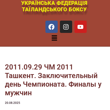
УКРАЇНСЬКА ФЕДЕРАЦІЯ
Перейти
ТАЇЛАНДСЬКОГО БОКСУ
к
содержимому
F
I
Y
a
n
o
c
s
u
Меню
e
t
t
b
a
u
o
g
b
o
r
e
k
a
2011.09.29 ЧМ 2011
m
Ташкент. Заключительный
день Чемпионата. Финалы у
мужчин
20.08.2025