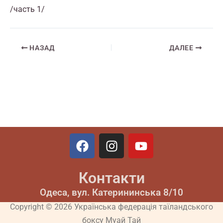
/часть 1/
НАЗАД
ДАЛЕЕ
F
I
Y
a
n
o
c
s
u
Контакти
e
t
t
b
a
u
Одеса, вул. Катерининська 8/10
o
g
b
Copyright © 2026 Українська федерація таїландського
o
r
e
боксу Муай Тай