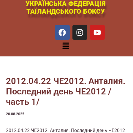
УКРАЇНСЬКА ФЕДЕРАЦІЯ
Перейти
ТАЇЛАНДСЬКОГО БОКСУ
к
содержимому
F
I
Y
a
n
o
c
s
u
Меню
e
t
t
b
a
u
o
g
b
o
r
e
k
a
2012.04.22 ЧЕ2012. Анталия.
m
Последний день ЧЕ2012 /
часть 1/
20.08.2025
2012.04.22 ЧЕ2012. Анталия. Последний день ЧЕ2012