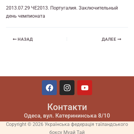
2013.07.29 ЧЕ2013. Португалия. Заключительный
день чемпионата
НАЗАД
ДАЛЕЕ
F
I
Y
a
n
o
c
s
u
Контакти
e
t
t
b
a
u
Одеса, вул. Катерининська 8/10
o
g
b
Copyright © 2026 Українська федерація таїландського
o
r
e
боксу Муай Тай