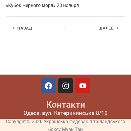
«Кубок Черного моря» 28 ноября
НАЗАД
ДАЛЕЕ
F
I
Y
a
n
o
c
s
u
Контакти
e
t
t
b
a
u
Одеса, вул. Катерининська 8/10
o
g
b
Copyright © 2026 Українська федерація таїландського
o
r
e
боксу Муай Тай