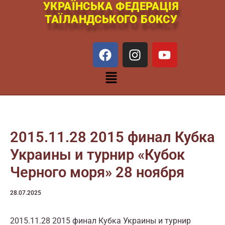
УКРАЇНСЬКА ФЕДЕРАЦІЯ
Перейти
ТАЇЛАНДСЬКОГО БОКСУ
к
содержимому
F
I
Y
a
n
o
c
s
u
Меню
e
t
t
b
a
u
o
g
b
o
r
e
k
a
2015.11.28 2015 финал Кубка
m
Украины и турнир «Кубок
Черного моря» 28 ноября
28.07.2025
2015.11.28 2015 финал Кубка Украины и турнир