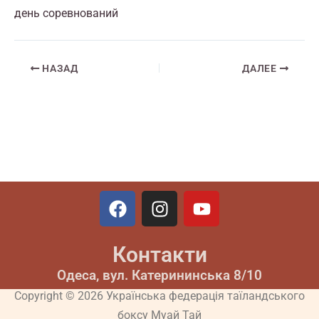
день соревнований
НАЗАД
ДАЛЕЕ
F
I
Y
a
n
o
c
s
u
Контакти
e
t
t
b
a
u
Одеса, вул. Катерининська 8/10
o
g
b
Copyright © 2026 Українська федерація таїландського
o
r
e
боксу Муай Тай