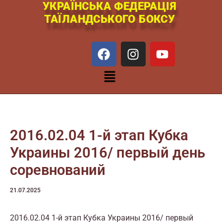
УКРАЇНСЬКА ФЕДЕРАЦІЯ
Перейти
ТАЇЛАНДСЬКОГО БОКСУ
к
содержимому
F
I
Y
a
n
o
c
s
u
Меню
e
t
t
b
a
u
o
g
b
o
r
e
k
a
2016.02.04 1-й этап Кубка
m
Украины 2016/ первый день
соревнований
21.07.2025
2016.02.04 1-й этап Кубка Украины 2016/ первый