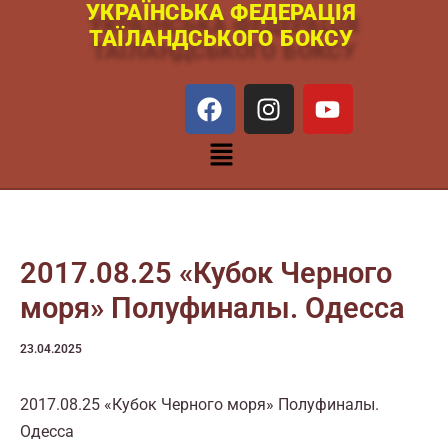
УКРАЇНСЬКА ФЕДЕРАЦІЯ
Перейти
ТАЇЛАНДСЬКОГО БОКСУ
к
содержимому
F
I
Y
a
n
o
c
s
u
Меню
e
t
t
b
a
u
o
g
b
o
r
e
k
a
2017.08.25 «Кубок Черного
m
моря» Полуфиналы. Одесса
23.04.2025
2017.08.25 «Кубок Черного моря» Полуфиналы.
Одесса