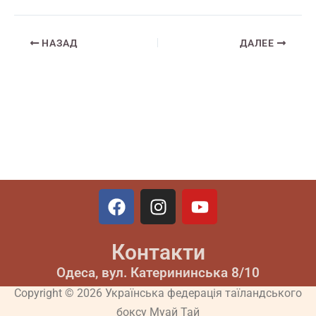
НАЗАД
ДАЛЕЕ
F
I
Y
a
n
o
c
s
u
Контакти
e
t
t
b
a
u
Одеса, вул. Катерининська 8/10
o
g
b
Copyright © 2026 Українська федерація таїландського
o
r
e
боксу Муай Тай