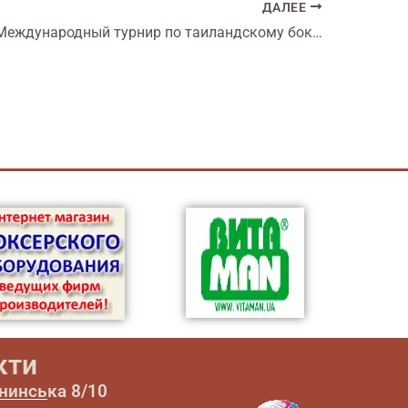
ДАЛЕЕ
2019.08.17 Международный турнир по таиландскому боксу «Кубок Черного моря» 2019. Скадовск.
кти
ининська 8/10