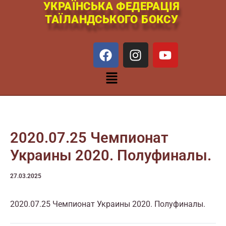
УКРАЇНСЬКА ФЕДЕРАЦІЯ
Перейти
ТАЇЛАНДСЬКОГО БОКСУ
к
содержимому
F
I
Y
a
n
o
c
s
u
Меню
e
t
t
b
a
u
o
g
b
o
r
e
k
a
2020.07.25 Чемпионат
m
Украины 2020. Полуфиналы.
27.03.2025
2020.07.25 Чемпионат Украины 2020. Полуфиналы.