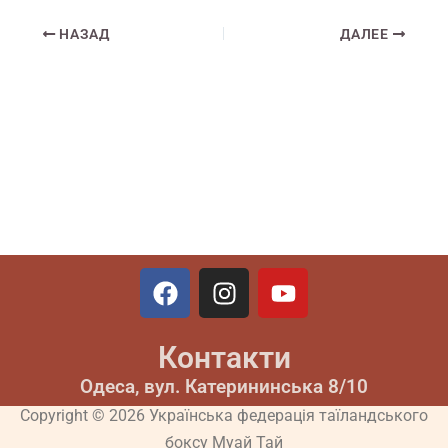
НАЗАД
ДАЛЕЕ
F
I
Y
a
n
o
c
s
u
Контакти
e
t
t
b
a
u
Одеса, вул. Катерининська 8/10
o
g
b
Copyright © 2026 Українська федерація таїландського
o
r
e
боксу Муай Тай