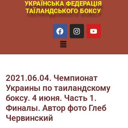
УКРАЇНСЬКА ФЕДЕРАЦІЯ
Перейти
ТАЇЛАНДСЬКОГО БОКСУ
к
содержимому
F
I
Y
a
n
o
c
s
u
Меню
e
t
t
b
a
u
o
g
b
o
r
e
k
a
2021.06.04. Чемпионат
m
Украины по таиландскому
боксу. 4 июня. Часть 1.
Финалы. Автор фото Глеб
Червинский