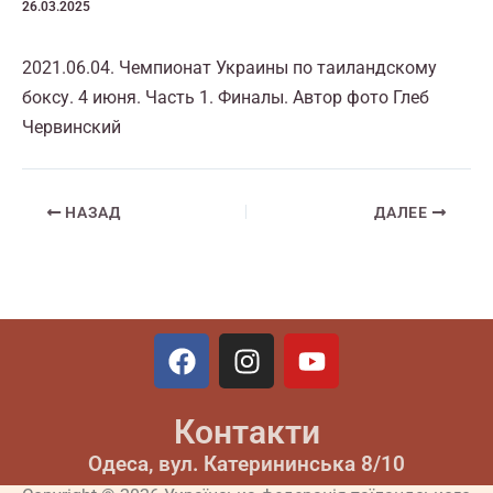
26.03.2025
2021.06.04. Чемпионат Украины по таиландскому
боксу. 4 июня. Часть 1. Финалы. Автор фото Глеб
Червинский
НАЗАД
ДАЛЕЕ
F
I
Y
a
n
o
c
s
u
Контакти
e
t
t
b
a
u
Одеса, вул. Катерининська 8/10
o
g
b