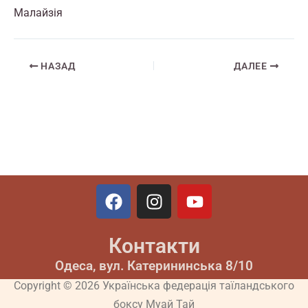
Малайзія
НАЗАД
ДАЛЕЕ
F
I
Y
a
n
o
c
s
u
Контакти
e
t
t
b
a
u
Одеса, вул. Катерининська 8/10
o
g
b
Copyright © 2026 Українська федерація таїландського
o
r
e
боксу Муай Тай