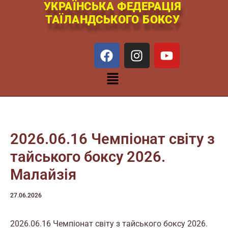
УКРАЇНСЬКА ФЕДЕРАЦІЯ
Перейти
ТАЇЛАНДСЬКОГО БОКСУ
к
содержимому
F
I
Y
a
n
o
c
s
u
Меню
e
t
t
b
a
u
o
g
b
o
r
e
k
a
2026.06.16 Чемпіонат світу з
m
тайського боксу 2026.
Малайзія
27.06.2026
2026.06.16 Чемпіонат світу з тайського боксу 2026.