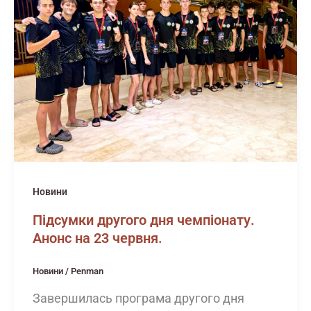
Новини
Підсумки другого дня чемпіонату.
Анонс на 23 червня.
Новини
/
Penman
Завершилась програма другого дня