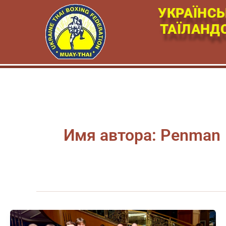
Перейти
УКРАЇНСЬ
к
ТАЇЛАНД
содержимому
Имя автора: Penman