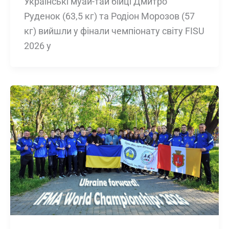
Українські муай-тай бійці Дмитро
Руденок (63,5 кг) та Родіон Морозов (57
кг) вийшли у фінали чемпіонату світу FISU
2026 у