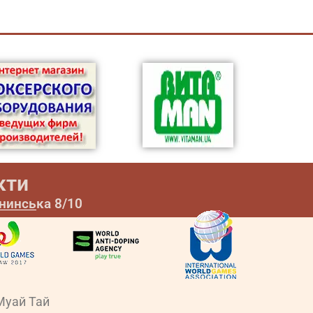
кти
ининська 8/10
Муай Тай