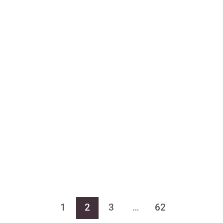
1
2
3
…
62