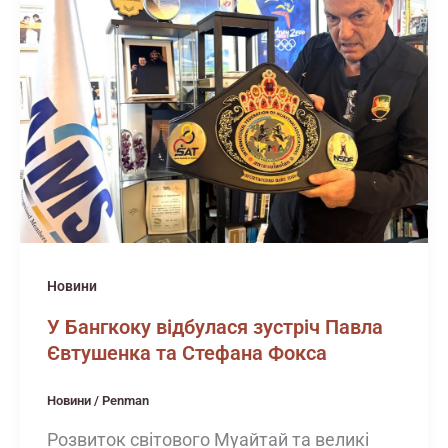
Новини
У Бангкоку відбулася зустріч Павла
Євтушенка та Стефана Фокса
Новини
/
Penman
Розвиток світового Муайтай та великі