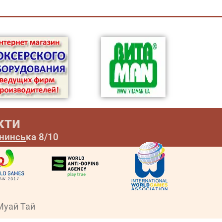
кти
ининська 8/10
Муай Тай