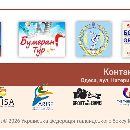
Конта
Одеса, вул. Катер
ht © 2026 Українська федерація таїландського боксу 