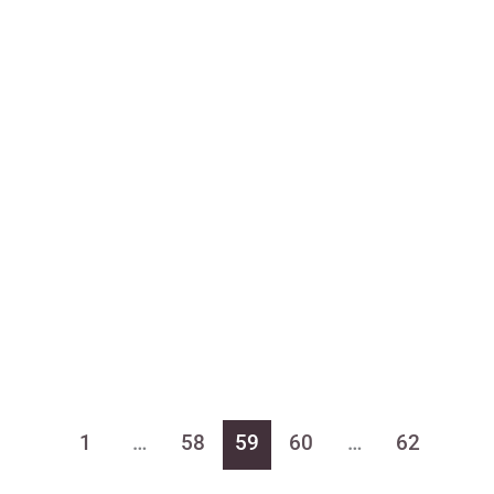
1
…
58
59
60
…
62