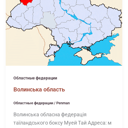
Областные федерации
Волинська область
Областные федерации
/
Penman
Волинська обласна федерація
таїландського боксу Муей Тай Адреса: м