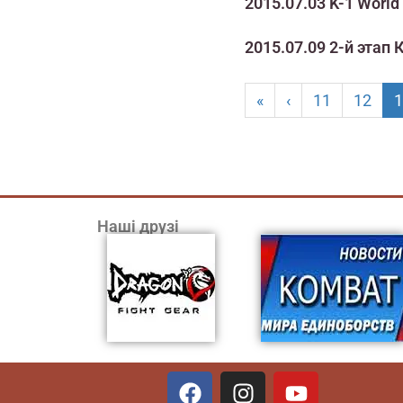
2015.07.03 K-1 Worl
2015.07.09 2-й этап
«
‹
11
12
1
Наші друзі
F
I
Y