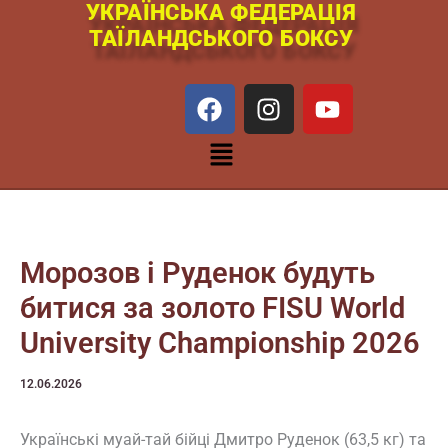
УКРАЇНСЬКА ФЕДЕРАЦІЯ
Перейти
ТАЇЛАНДСЬКОГО БОКСУ
к
содержимому
F
I
Y
a
n
o
c
s
u
Меню
e
t
t
b
a
u
o
g
b
o
r
e
k
a
Морозов і Руденок будуть
m
битися за золото FISU World
University Championship 2026
12.06.2026
Українські муай-тай бійці Дмитро Руденок (63,5 кг) та