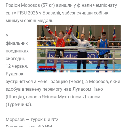
Родіон Морозов (57 кг) вийшли у фінали чемпіонату
світу FISU 2026 у Бразилії, забезпечивши собі як
мінімум срібні медалі.
У
фінальних
поєдинках
сьогодні,
12 червня,
Руденок
зустрінеться з Рене Грабіцею (Чехія), а Морозов, який
здобув впевнену перемогу над Лукасом Кано
(Швеція), воює з Ясіном Мухіттіном Джаном
(Туреччина).
Морозов — турок бій №2