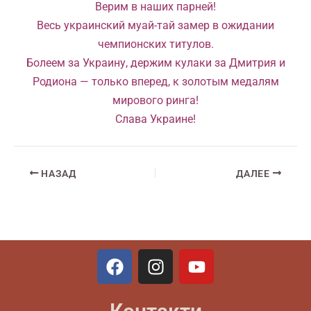
Верим в наших парней!
Весь украинский муай-тай замер в ожидании
чемпионских титулов.
Болеем за Украину, держим кулаки за Дмитрия и
Родиона — только вперед, к золотым медалям
мирового ринга!
Слава Украине!
НАЗАД
ДАЛЕЕ
F
I
Y
a
n
o
c
s
u
e
t
t