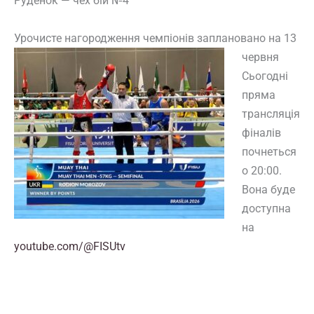
Руденок — чех бій №4
Урочисте нагородження чемпіонів заплановано на 13
червня
Сьогодні
пряма
трансляція
фіналів
почнеться
о 20:00.
Вона буде
доступна
на
youtube.com/@FISUtv