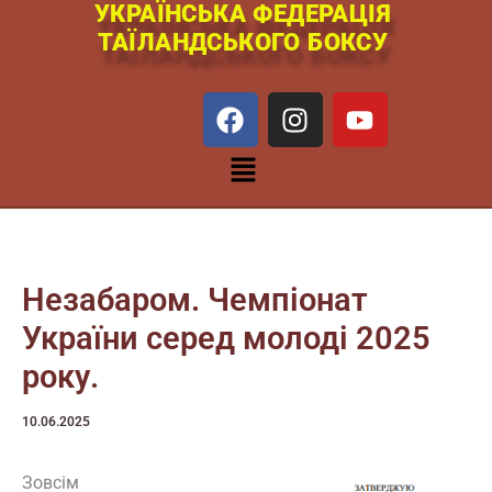
УКРАЇНСЬКА ФЕДЕРАЦІЯ
Перейти
ТАЇЛАНДСЬКОГО БОКСУ
к
содержимому
F
I
Y
a
n
o
c
s
u
Меню
e
t
t
b
a
u
o
g
b
o
r
e
k
a
Незабаром. Чемпіонат
m
України серед молоді 2025
року.
10.06.2025
Зовсім