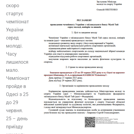
скоро
стартує
чемпіонат
України
серед
молоді.
Часу
лишилося
мало.
Чемпіонат
пройде в
Одесі з 25
до 29
червня.
25 – день
приїзду