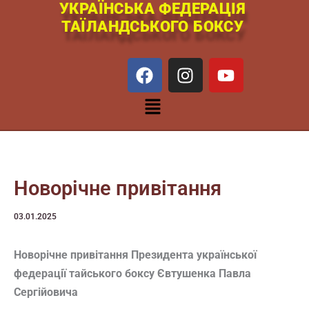
УКРАЇНСЬКА ФЕДЕРАЦІЯ
Перейти
ТАЇЛАНДСЬКОГО БОКСУ
к
содержимому
F
I
Y
a
n
o
c
s
u
Меню
e
t
t
b
a
u
o
g
b
o
r
e
k
a
Новорічне привітання
m
03.01.2025
Новорічне привітання Президента української
федерації тайського боксу Євтушенка Павла
Сергійовича