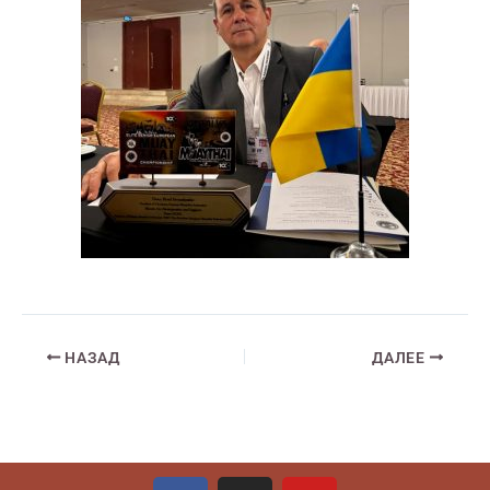
НАЗАД
ДАЛЕЕ
F
I
Y