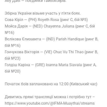
Абу Дабі — поєдинки тайбоксерів.
Збірна України візьме участь у п’яти боях.
Сова Кіріл — (PHI) Royeth Rosa (ринг С, бій №5)
Мойса Дарія — (NED) Chayenna Juliana (ринг С, бій
№16)
Вєлікова Єлизавета — (IND) Parish Handique (ринг В,
бій №16)
Гончукова Вікторія — (VIE) Chuc Vu Thi Thao (ринг В,
бій №23)
Голдіш Каріна — (GRE) Ioanna Maria Siavala (ринг А,
бій №20)
Початок боїв заплановано на 12:00 (Київський час)
Дивитись прямі трансляції можна і потрібно тут –
https://www.youtube.com/@IFMA-Muaythai/streams