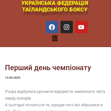
УКРАЇНСЬКА ФЕДЕРАЦІЯ
Перейти
ТАЇЛАНДСЬКОГО БОКСУ
к
содержимому
F
I
Y
a
n
o
c
s
u
Меню
e
t
t
b
a
u
o
g
b
o
r
e
k
a
Перший день чемпіонату
m
13.09.2025
Учора відбулося урочисте відкриття чемпіонату світу
серед юніорів.
А сьогодні почнеться те, заради чого всі зібралися в