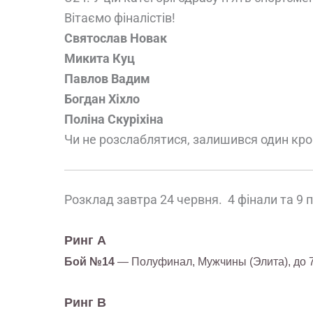
Вітаємо фіналістів!
Святослав Новак
Микита Куц
Павлов Вадим
Богдан Хіхло
Поліна Скуріхіна
Чи не розслаблятися, залишився один кро
Розклад завтра 24 червня. 4 фінали та 9 п
Ринг А
Бой №14
— Полуфинал, Мужчины (Элита), до 
Ринг B