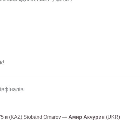
к!
івфіналів
75 кг(KAZ) Sioband Omarov —
Амир Акчурин
(UKR)