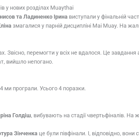
в у нових розділах Muaythai
нисов та Ладиненко Ірина
виступали у фінальній част
Еліна
змагалися у парній дисципліні Mai Muay. На жаль,
 Звісно, ​​перемогти у всіх не вдалося. Це завдання 
ат, вийшло непогано.
U24 ми програли. Усього 4 поразки.
ріна Голдіш
, вибувають на стадії чвертьфіналів. На 
ртура Зінченка
це були півфінали. І, відповідно, вон