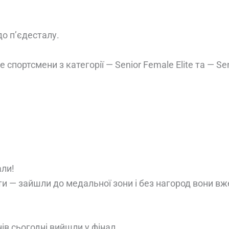
до п’єдесталу.
 спортсмени з категорії — Senior Female Elite та — Seni
али!
ти — зайшли до медальної зони і без нагород вони в
нів сьогодні вийшли у фінал,