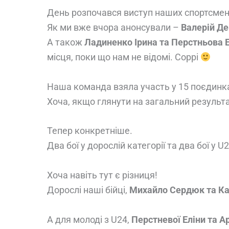
День розпочався виступ наших спортсмені
Як ми вже вчора анонсували –
Валерій Де
А також
Ладиненко Ірина та Перстньова 
місця, поки що нам не відомі. Соррі
Наша команда взяла участь у 15 поєдинках.
Хоча, якщо глянути на загальний результ
Тепер конкретніше.
Два бої у дорослій категорії та два бої у 
Хоча навіть тут є різниця!
Дорослі наші бійці,
Михайло Сердюк та Ка
А для молоді з U24,
Перстневої Еліни та А