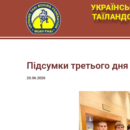
Перейти
УКРАЇНСЬ
к
ТАЇЛАНД
содержимому
Підсумки третього дня з
23.06.2026