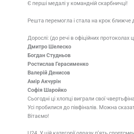
Є перші медалі у командній скарбничці!
Решта перемогла і стала на крок ближче 
Дорослі: (до речі в офіційних протоколах це
Дмитро Шелеско
Богдан Студньов
Ростислав Герасименко
Валерій Денисов
Амір Акчурін
Софія Шаройко
Сьогодні ці хлопці виграли свої чвертьфін
Усі пробилися до півфіналів. Можна сказа
Вітаємо!
U24. У цій категорії одразу п’ять спортсме