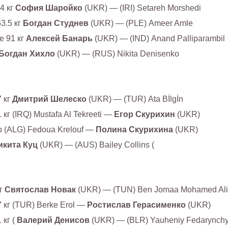
4 кг
София Шаройко
(UKR) — (IRI) Setareh Morshedi
3.5 кг
Богдан Студнев
(UKR) — (PLE) Ameer Amle
 91 кг
Алексей Банарь
(UKR) — (IND) Anand Palliparambil
Богдан Хихло
(UKR) — (RUS) Nikita Denisenko
 кг
Дмитрий Шелеско
(UKR) — (TUR) Ata Bİlgİn
г (IRQ) Mustafa Al Tekreeti —
Егор Скурихин
(UKR)
(p (ALG) Fedoua Krelouf —
Полина Скурихина
(UKR)
икита Куц
(UKR) — (AUS) Bailey Collins (
кг
Святослав Новак
(UKR) — (TUN) Ben Jomaa Mohamed Ali
 кг (TUR) Berke Erol —
Ростислав Герасименко
(UKR)
 кг (
Валерий Денисов
(UKR) — (BLR) Yauheniy Fedarynch