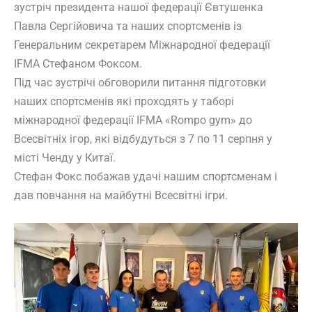
зустріч президента нашої федерації Євтушенка
Павла Сергійовича та наших спортсменів із
Генеральним секретарем Міжнародної федерації
IFMA Стефаном Фоксом.
Під час зустрічі обговорили питання підготовки
наших спортсменів які проходять у таборі
міжнародної федерації IFMA «Rompo gym» до
Всесвітніх ігор, які відбудуться з 7 по 11 серпня у
місті Ченду у Китаї.
Стефан Фокс побажав удачі нашим спортсменам і
дав повчання на майбутні Всесвітні ігри.