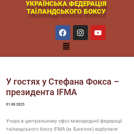
УКРАЇНСЬКА ФЕДЕРАЦІЯ
Перейти
ТАЇЛАНДСЬКОГО БОКСУ
к
содержимому
F
I
Y
a
n
o
c
s
u
Меню
e
t
t
b
a
u
o
g
b
o
r
e
k
a
У гостях у Стефана Фокса –
m
президента IFMA
01.08.2025
Учора в центральному офісі міжнародної федерації
таїландського боксу IFMA (м. Бангкок) відбулася