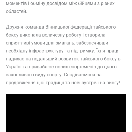
моментів і обміну досвідом між бійцями з різних
областей.
Дружня команда Вінницької федерації тайського
боксу виконала величезну роботу і створила
сприятливі умови для змагань, забезпечивши
необхідну інфраструктуру та підтримку. Їхня праця
надихає на подальший розвиток тайського боксу в
Україні та приваблює нових спортсменів до цього
захопливого виду спорту. Сподіваємося на
продовження цієї традиції та нові зустрічі на рингу!