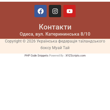
F
I
Y
a
n
o
c
s
u
Контакти
e
t
t
b
a
u
Одеса, вул. Катерининська 8/10
o
g
b
Copyright © 2026 Українська федерація таїландського
o
r
e
боксу Муай Тай
k
a
m
PHP Code Snippets
Powered By :
XYZScripts.com