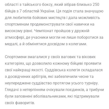
області з тайського боксу, який зібрав близько 250
бійців з 7 областей України. Ця подія стала значущою
для любителів бойових мистецтв і дала можливість
спортсменам продемонструвати свої навички на
високому рівні. Чемпіонат пройшов у дружній
атмосфері, де учасники могли не лише поборотися за
медалі, а й обмінятися досвідом з колегами.
Спортсмени змагалися у своїх вагових та вікових
категоріях, що дозволило кожному бійцеві проявити
свої найкращі якості. Суддівська колегія складалася
з досвідчених арбітрів, які забезпечили чесне та
неупереджене суддівство протягом усього турніру.
Глядачі з нетерпінням очікували поєдинків, а трибуни
були заповнені вболівальниками, які підтримували
своїх фаворитів.