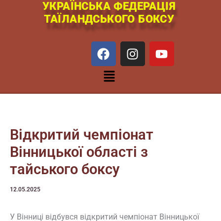
УКРАЇНСЬКА ФЕДЕРАЦІЯ
Перейти
ТАЇЛАНДСЬКОГО БОКСУ
к
содержимому
F
I
Y
a
n
o
c
s
u
Меню
e
t
t
b
a
u
o
g
b
o
r
e
k
a
Відкритий чемпіонат
m
Вінницької області з
тайського боксу
12.05.2025
У Вінниці відбувся відкритий чемпіонат Вінницької