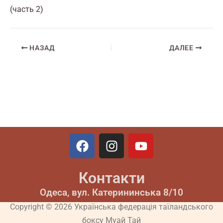
(часть 2)
НАЗАД
ДАЛЕЕ
F
I
Y
a
n
o
c
s
u
Контакти
e
t
t
b
a
u
Одеса, вул. Катерининська 8/10
o
g
b
Copyright © 2026 Українська федерація таїландського
o
r
e
боксу Муай Тай