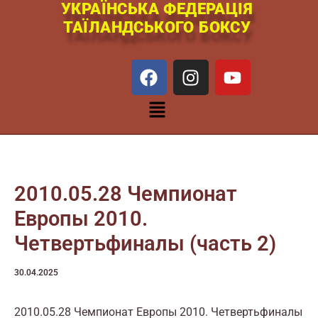
УКРАЇНСЬКА ФЕДЕРАЦІЯ
Перейти
ТАЇЛАНДСЬКОГО БОКСУ
к
содержимому
F
I
Y
a
n
o
c
s
u
Меню
e
t
t
b
a
u
o
g
b
o
r
e
k
a
2010.05.28 Чемпионат
m
Европы 2010.
Четвертьфиналы (часть 2)
30.04.2025
2010.05.28 Чемпионат Европы 2010. Четвертьфиналы