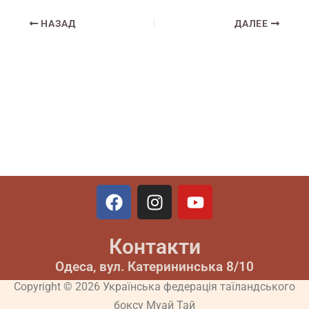
НАЗАД
ДАЛЕЕ
F
I
Y
a
n
o
c
s
u
Контакти
e
t
t
b
a
u
Одеса, вул. Катерининська 8/10
o
g
b
Copyright © 2026 Українська федерація таїландського
o
r
e
боксу Муай Тай