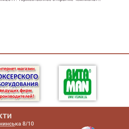
кти
ининська 8/10