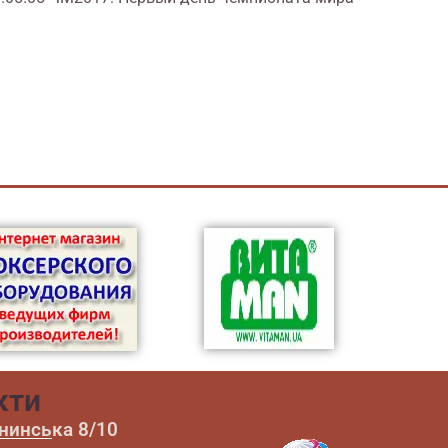
кти
ининська 8/10