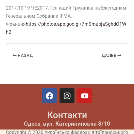
2017.10.19 ЧЕ2017. Геннадий Труханов на Ежегодном
Генеральном Собрании IFMA.
Франция
https://photos.app.goo.gl/7mSmupjaSghdO1W
h2
НАЗАД
ДАЛЕЕ
F
I
Y
a
n
o
c
s
u
Контакти
e
t
t
b
a
u
Одеса, вул. Катерининська 8/10
o
g
b
Copyright © 2026 Українська федерація таїландського