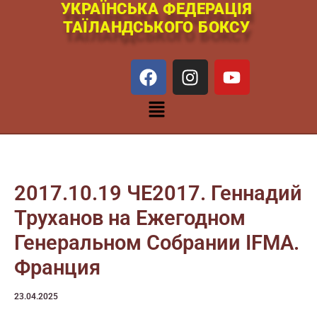
УКРАЇНСЬКА ФЕДЕРАЦІЯ
Перейти
ТАЇЛАНДСЬКОГО БОКСУ
к
содержимому
F
I
Y
a
n
o
c
s
u
Меню
e
t
t
b
a
u
o
g
b
o
r
e
k
a
2017.10.19 ЧЕ2017. Геннадий
m
Труханов на Ежегодном
Генеральном Собрании IFMA.
Франция
23.04.2025