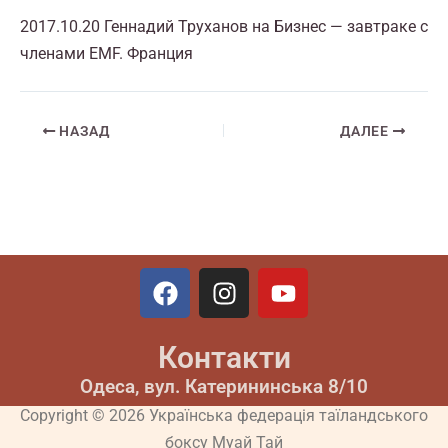
2017.10.20 Геннадий Труханов на Бизнес — завтраке с
членами EMF. Франция
НАЗАД
ДАЛЕЕ
F
I
Y
a
n
o
c
s
u
Контакти
e
t
t
b
a
u
Одеса, вул. Катерининська 8/10
o
g
b
Copyright © 2026 Українська федерація таїландського
o
r
e
боксу Муай Тай