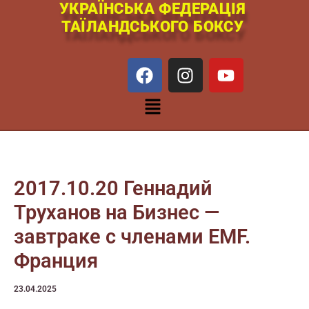
УКРАЇНСЬКА ФЕДЕРАЦІЯ
Перейти
ТАЇЛАНДСЬКОГО БОКСУ
к
содержимому
F
I
Y
a
n
o
c
s
u
Меню
e
t
t
b
a
u
o
g
b
o
r
e
k
a
2017.10.20 Геннадий
m
Труханов на Бизнес —
завтраке с членами EMF.
Франция
23.04.2025