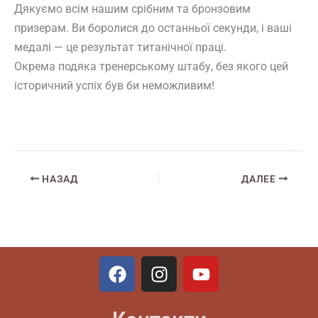
Дякуємо всім нашим срібним та бронзовим
призерам. Ви боролися до останньої секунди, і ваші
медалі — це результат титанічної праці.
Окрема подяка тренерському штабу, без якого цей
історичний успіх був би неможливим!
НАЗАД
ДАЛЕЕ
F
I
Y
a
n
o
c
s
u
e
t
t