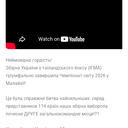
Неймовірна гордість!
Збірна України з таїландського боксу (IFMA)
тріумфально завершила Чемпіонат світу 2026 у
Малайзії!
Це була справжня битва найсильніших: серед
представників 114 країн наша збірна виборола
почесне ДРУГЕ загальнокомандне місце!??