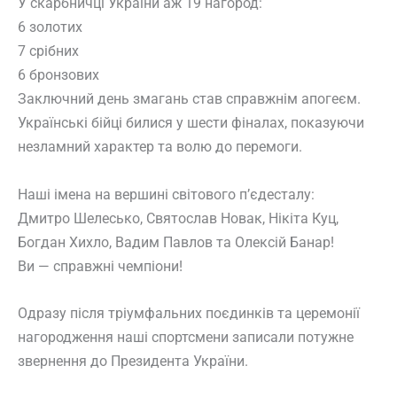
У скарбничці України аж 19 нагород:
6 золотих
7 срібних
6 бронзових
Заключний день змагань став справжнім апогеєм.
Українські бійці билися у шести фіналах, показуючи
незламний характер та волю до перемоги.
Наші імена на вершині світового п’єдесталу:
Дмитро Шелесько, Святослав Новак, Нікіта Куц,
Богдан Хихло, Вадим Павлов та Олексій Банар!
Ви — справжні чемпіони!
Одразу після тріумфальних поєдинків та церемонії
нагородження наші спортсмени записали потужне
звернення до Президента України.