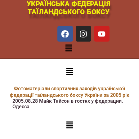
УКРАЇНСЬКА ФЕДЕРАЦІЯ
Перейти
ТАЇЛАНДСЬКОГО БОКСУ
к
содержимому
F
I
Y
a
n
o
c
s
u
Меню
e
t
t
b
a
u
o
g
b
Меню
o
r
e
k
a
m
Фотоматеріали спортивних заходів української
федерації таїландського боксу України за 2005 рік
2005.08.28 Майк Тайсон в гостях у федерации.
Одесса
Меню