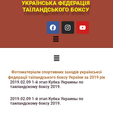
УКРАЇНСЬКА ФЕДЕРАЦІЯ
Перейти
ТАЇЛАНДСЬКОГО БОКСУ
к
содержимому
F
I
Y
a
n
o
c
s
u
Меню
e
t
t
b
a
u
o
g
b
Меню
o
r
e
k
a
m
Фотоматеріали спортивних заходів української
федерації таїландського боксу України за 2019 рік
2019.02.09 1-й этап Кубка Украины по
таиландскому боксу 2019.
2019.02.09 1-й этап Кубка Украины по
таиландскому боксу 2019.