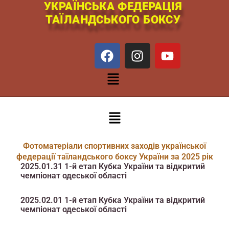
УКРАЇНСЬКА ФЕДЕРАЦІЯ
Перейти
ТАЇЛАНДСЬКОГО БОКСУ
к
содержимому
F
I
Y
a
n
o
c
s
u
Меню
e
t
t
b
a
u
o
g
b
Меню
o
r
e
k
a
m
Фотоматеріали спортивних заходів української
федерації таїландського боксу України за 2025 рік
2025.01.31 1-й етап Кубка України та відкритий
чемпіонат одеської області
2025.02.01 1-й етап Кубка України та відкритий
чемпіонат одеської області